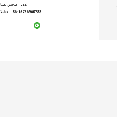
LEE
اتصل شخص:
86-15736960788
الهاتف ::