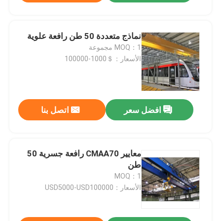
نماذج متعددة 50 طن رافعة علوية
MOQ：1 مجموعة
الأسعار：＄1000-100000
افضل سعر
اتصل بنا
معايير CMAA70 رافعة جسرية 50
طن
MOQ：1
الأسعار：USD5000-USD100000