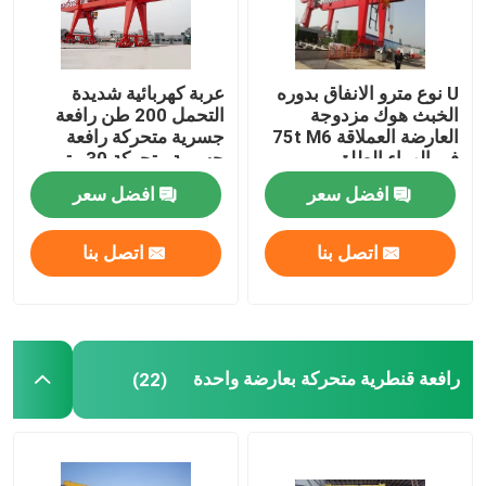
U نوع مترو الانفاق بدوره
عربة كهربائية شديدة
الخبث هوك مزدوجة
التحمل 200 طن رافعة
العارضة العملاقة 75t M6
جسرية متحركة رافعة
في الهواء الطلق
جسرية متحركة 30 متر
رفع
افضل سعر
افضل سعر
اتصل بنا
اتصل بنا
رافعة قنطرية متحركة بعارضة واحدة
(22)