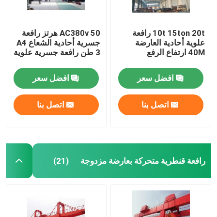
10t 15ton 20t رافعة
AC380v 50 هرتز رافعة
علوية أحادية العارضة
جسرية أحادية الشعاع A4
40M ارتفاع الرفع
3 طن رافعة جسرية علوية
افضل سعر
افضل سعر
اتصل بنا
اتصل بنا
رافعة قنطرية متحركة بعارضة مزدوجة
(21)