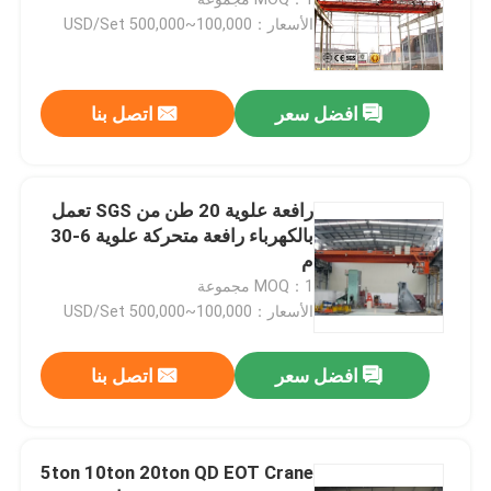
الأسعار：100,000~500,000 USD/Set
رافعة قنطرية متحركة بعارضة واحدة
افضل سعر
اتصل بنا
رافعة جسرية للحاوية
هاربور بورتال كرين
رافعة علوية 20 طن من SGS تعمل
بالكهرباء رافعة متحركة علوية 6-30
م
رافعة جسرية الإطارات المطاطية
MOQ：1 مجموعة
الأسعار：100,000~500,000 USD/Set
رافعة مصنع الصلب
افضل سعر
اتصل بنا
رافعة سطح السفينة البحرية
5ton 10ton 20ton QD EOT Crane
رافعة قطبية نووية