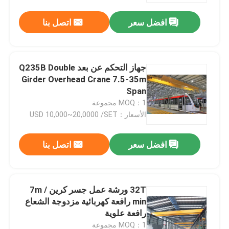
افضل سعر
اتصل بنا
جهاز التحكم عن بعد Q235B Double
Girder Overhead Crane 7.5-35m
Span
MOQ：1 مجموعة
الأسعار：USD 10,000~20,0000 /SET
افضل سعر
اتصل بنا
منزل
32T ورشة عمل جسر كرين 7m /
المنتجات
min رافعة كهربائية مزدوجة الشعاع
رافعة علوية
حول بنا
MOQ：1 مجموعة