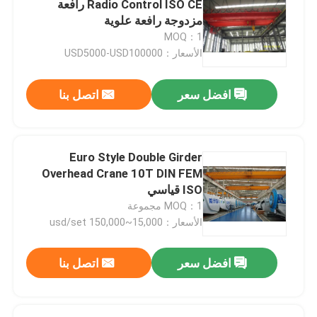
Radio Control ISO CE رافعة
مزدوجة رافعة علوية
شعاع كرين قاذفة
MOQ：1
الأسعار：USD5000-USD100000
شنت الجيب كرين
افضل سعر
اتصل بنا
رافعة حبل الأسلاك الكهربائية
Euro Style Double Girder
رافعة سطل
Overhead Crane 10T DIN FEM
ISO قياسي
MOQ：1 مجموعة
رافع كهرومغناطيسي
الأسعار：15,000~150,000 usd/set
رافعة نصف جسرية
افضل سعر
اتصل بنا
رافعة النمط الصيني الجديد