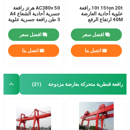
10t 15ton 20t رافعة
AC380v 50 هرتز رافعة
علوية أحادية العارضة
جسرية أحادية الشعاع A4
40M ارتفاع الرفع
3 طن رافعة جسرية علوية
افضل سعر
افضل سعر
اتصل بنا
اتصل بنا
رافعة قنطرية متحركة بعارضة مزدوجة
(21)