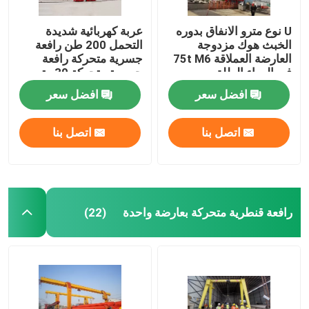
U نوع مترو الانفاق بدوره
عربة كهربائية شديدة
الخبث هوك مزدوجة
التحمل 200 طن رافعة
العارضة العملاقة 75t M6
جسرية متحركة رافعة
في الهواء الطلق
جسرية متحركة 30 متر
رفع
افضل سعر
افضل سعر
اتصل بنا
اتصل بنا
رافعة قنطرية متحركة بعارضة واحدة
(22)