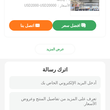
الأسعار：USD2000-USD20000
رافعة قنطرية متحركة بعارضة واحدة
افضل سعر
اتصل بنا
رافعة جسرية للحاوية
هاربور بورتال كرين
عرض المزيد
رافعة جسرية الإطارات المطاطية
اترك رسالة
رافعة مصنع الصلب
رافعة سطح السفينة البحرية
رافعة قطبية نووية