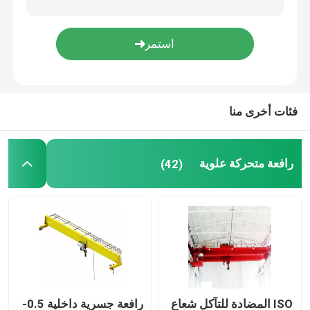
شعاع كرين قاذفة
شنت الجيب كرين
فئات أخرى منا
رافعة حبل الأسلاك الكهربائية
رافعة متحركة علوية
(42)
رافعة سطل
رافع كهرومغناطيسي
رافعة نصف جسرية
رافعة النمط الصيني الجديد
ISO المضادة للتآكل شعاع
رافعة جسرية داخلية 0.5-