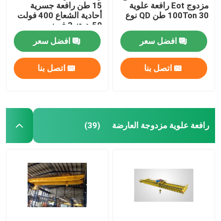
مزدوج Eot رافعة علوية
15 طن رافعة جسرية
100Ton 30 طن QD نوع
أحادية الشعاع 400 فولت
50 هرتز 3 فريز
افضل سعر
افضل سعر
اتصل بنا
اتصل بنا
رافعة علوية مزدوجة العارضة
(39)