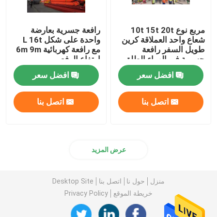
مربع نوع 10t 15t 20t
رافعة جسرية بعارضة
شعاع واحد العملاقة كرين
واحدة على شكل L 16t
طويل السفر رافعة
مع رافعة كهربائية 6m 9m
جسرية في الهواء الطلق
ارتفاع الرفع
افضل سعر
افضل سعر
اتصل بنا
اتصل بنا
عرض المزيد
منزل
حول نا
اتصل بنا
Desktop Site
خريطة الموقع
Privacy Policy