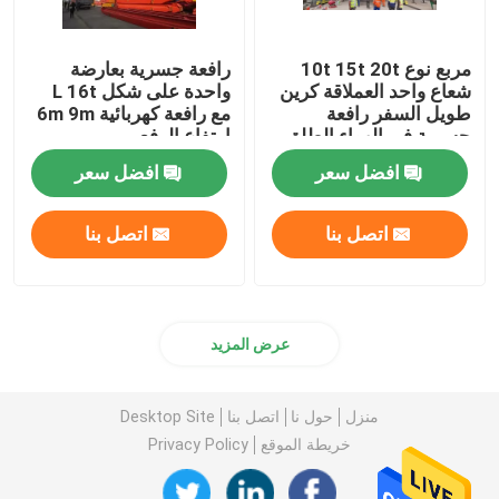
مربع نوع 10t 15t 20t
رافعة جسرية بعارضة
شعاع واحد العملاقة كرين
واحدة على شكل L 16t
طويل السفر رافعة
مع رافعة كهربائية 6m 9m
جسرية في الهواء الطلق
ارتفاع الرفع
افضل سعر
افضل سعر
اتصل بنا
اتصل بنا
عرض المزيد
منزل
حول نا
اتصل بنا
Desktop Site
خريطة الموقع
Privacy Policy