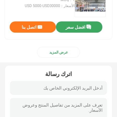
الأسعار：USD 5000-USD30000
رافعة قنطرية متحركة بعارضة واحدة
افضل سعر
اتصل بنا
رافعة جسرية للحاوية
هاربور بورتال كرين
عرض المزيد
رافعة جسرية الإطارات المطاطية
اترك رسالة
رافعة مصنع الصلب
رافعة سطح السفينة البحرية
رافعة قطبية نووية