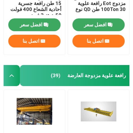
مزدوج Eot رافعة علوية
15 طن رافعة جسرية
100Ton 30 طن QD نوع
أحادية الشعاع 400 فولت
50 هرتز 3 فريز
افضل سعر
افضل سعر
اتصل بنا
اتصل بنا
رافعة علوية مزدوجة العارضة
(39)