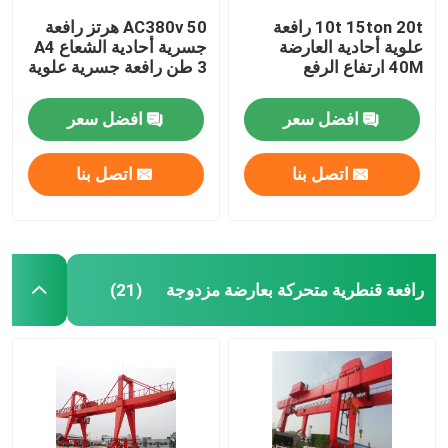
10t 15ton 20t رافعة
AC380v 50 هرتز رافعة
علوية أحادية العارضة
جسرية أحادية الشعاع A4
40M ارتفاع الرفع
3 طن رافعة جسرية علوية
افضل سعر
افضل سعر
اتصل بنا
اتصل بنا
رافعة قنطرية متحركة بعارضة مزدوجة
(21)