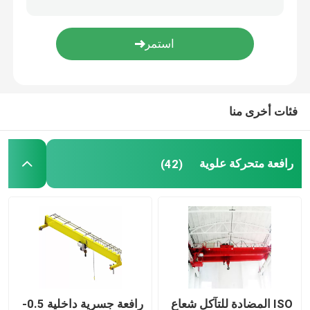
شعاع كرين قاذفة
شنت الجيب كرين
فئات أخرى منا
رافعة حبل الأسلاك الكهربائية
رافعة متحركة علوية
(42)
رافعة سطل
رافع كهرومغناطيسي
رافعة نصف جسرية
رافعة النمط الصيني الجديد
ISO المضادة للتآكل شعاع
رافعة جسرية داخلية 0.5-