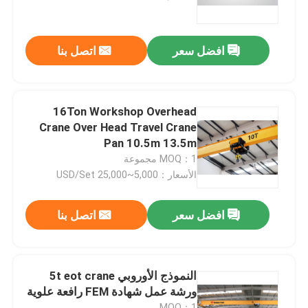
جولة في المعمل
افضل سعر
اتصل بنا
ضبط الجودة
16Ton Workshop Overhead
اتصل بنا
Crane Over Head Travel Crane
Pan 10.5m 13.5m
MOQ：1 مجموعة
رافعة متحركة علوية
الأسعار：5,000~25,000 USD/Set
رافعة علوية مزدوجة العارضة
افضل سعر
اتصل بنا
رافعة علوية بعارضة واحدة
النموذج الأوروبي 5t eot crane
ورشة عمل شهادة FEM رافعة علوية
رافعة قنطرية متحركة بعارضة مزدوجة
MOQ：1