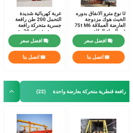
U نوع مترو الانفاق بدوره
عربة كهربائية شديدة
الخبث هوك مزدوجة
التحمل 200 طن رافعة
العارضة العملاقة 75t M6
جسرية متحركة رافعة
في الهواء الطلق
جسرية متحركة 30 متر
رفع
افضل سعر
افضل سعر
اتصل بنا
اتصل بنا
رافعة قنطرية متحركة بعارضة واحدة
(22)