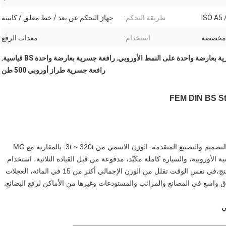
ISO A5 
طريقة التحكم:
جهاز التحكم عن بعد / خط معلق / كابينة
مخصصة
استخدام:
معدات الرفع
ة بعارضة واحدة على النمط الأوروبي
,
رافعة جسرية بعارضة واحدة BS قياسية
,
رافعة جسرية طراز أوروبي 500 طن
الرافعة المصممة في أوروبا تستخدم في أوروبا FEM معايير التصميم والتصنيع المتقدمة. الوزن الاسمي من 3t ~ 320t. بالمقارنة مع MG
الأوروبية، والسيارة كاملة مكبّد، مدفوعة من قبل القيادة الثلاثية، استخدام
السيارة PLC + تقنية التحكم العاكس، تحسين شامل لأداء المنتج،في نفس الوقت تقلل من الوزن الإجمالي أكثر من 15 في المائة، العجلات
ي