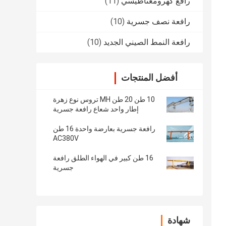
رافع كهرومغناطيسي
(11)
رافعة نصف جسرية
(10)
رافعة النمط الصيني الجديد
(10)
أفضل المنتجات
10 طن 20 طن MH تروس نوع زهرة
إطار واحد شعاع رافعة جسرية
رافعة جسرية بعارضة واحدة 16 طن
AC380V
16 طن كبير في الهواء الطلق رافعة
جسرية
شهادة