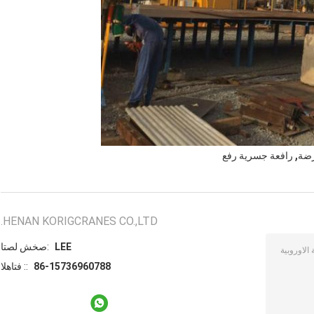
,
رضة
رافعة جسرية رفع
HENAN KORIGCRANES CO.,LTD.
LEE
اتصل شخص:
86-15736960788
الهاتف ::