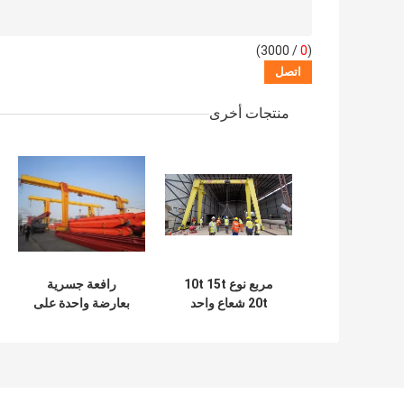
/ 3000)
0
(
منتجات أخرى
مربع نوع 10t 15t
رافعة جسرية
20t شعاع واحد
بعارضة واحدة على
العملاقة كرين طويل
شكل L 16t مع رافعة
السفر رافعة جسرية
كهربائية 6m 9m
في الهواء الطلق
ارتفاع الرفع