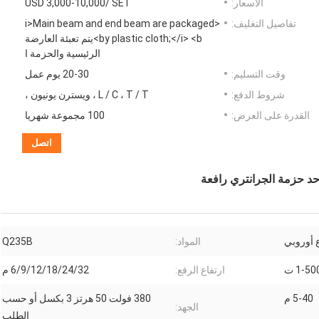
الأسعار:
USD 3,000-10,000/ SET
تفاصيل التغليف:
<i>Main beam and end beam are packaged
by plastic cloth;</i> <b>يتم تعبئة العارضة
الرئيسية والحزمة ا
وقت التسليم:
20-30 يوم عمل
شروط الدفع:
L / C ، T / T ، ويسترن يونيون ،
القدرة على العرض:
100 مجموعة شهريا
اتصل
 أوروبي
المواد:
Q235B
1-50 ت
ارتفاع الرفع:
6/9/12/18/24/32 م
5-40 م
380 فولت 50 هرتز 3 بكسل أو حسب
الجهد:
الطلب