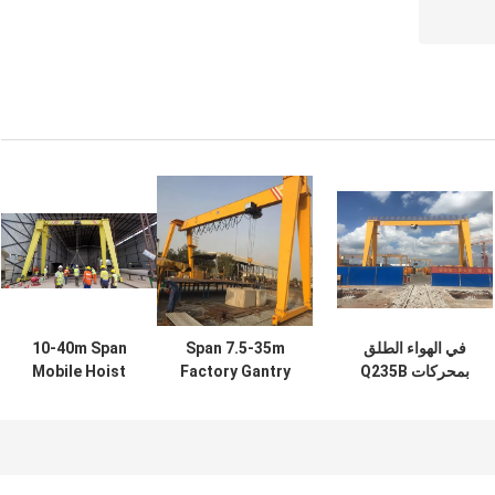
في الهواء الطلق
Span 7.5-35m
10-40m Span
بمحركات Q235B
Factory Gantry
Mobile Hoist
أحادية العارضة
Crane 10 Tone
Crane أحادية
العملاقة كرين عملية
Lifting Gantry
العارضة 10 طن
السكك الحديدية 10T
Crane
رافعة جسرية
20T