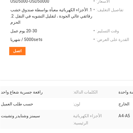
الأسعار:
USD5000-USD50000
تفاصيل التغليف:
1. الأجزاء الكهربائية معبأة بواسطة صندوق خشب
رقائقي عالي الجودة ، لتقليل التشويه في النقل. 2.
الحزم
وقت التسليم:
20-30 يوم عمل
القدرة على العرض:
5000sets / شهريا
اتصل
ة واحدة
الكلمات الدالة:
رافعة جسرية شعاع واحد
الخارج
لون:
حسب طلب العميل
A4-A5
الأجزاء الكهربائية
سيمنز وشنايدر وتشينت
الرئيسية: