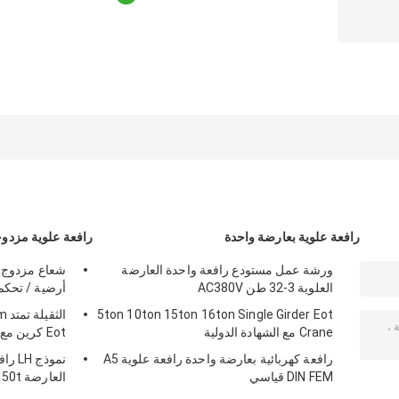
رافعة علوية بعارضة واحدة
رافعة علوية مزدوج
ورشة عمل مستودع رافعة واحدة العارضة
العلوية 3-32 طن AC380V
أرضية / تحكم 
5ton 10ton 15ton 16ton Single Girder Eot
Crane مع الشهادة الدولية
Eot كرين مع نوع QZ الاستيلاء
رافعة كهربائية بعارضة واحدة رافعة علوية A5
نموذج
DIN FEM قياسي
العارضة 20t 25t 30t 32t 35t 40t 45t 50t