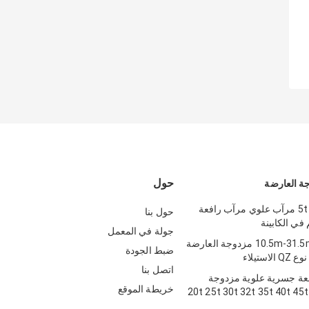
حول
ة العارضة
شعاع مزدوج 5t مرآب علوي مرآب رافعة
حول بنا
في الكابينة
جولة في المعمل
الثقيلة تمتد 10.5m-31.5m مزدوجة العارضة
ضبط الجودة
اتصل بنا
 LH رافعة جسرية علوية مزدوجة
خريطة الموقع