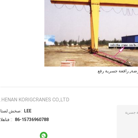
,
رضة
رافعة جسرية رفع
HENAN KORIGCRANES CO.,LTD.
LEE
اتصل شخص:
86-15736960788
الهاتف ::