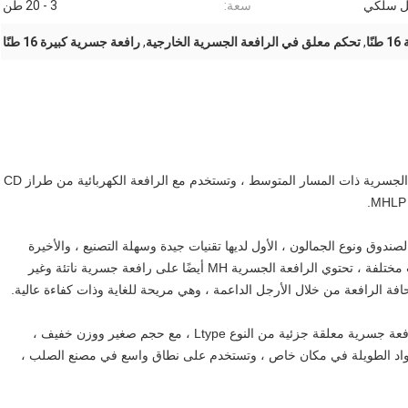
بل سلكي
سعة:
3 - 20 طن
ا
,
تحكم معلق في الرافعة الجسرية الخارجية
,
رافعة جسرية كبيرة 16 طنًا
الرافعة الجسرية ذات العارضة الواحدة هي نوع من الرافعات الجسرية ذات المسار المتوسط ​​، وتستخدم مع الرافعة الكهربائية من طراز CD
ة ذات العارضة الواحدة من النوع MH لها نوع الصندوق ونوع الجمالون ، الأول لديها تقنيات جيدة وسهلة التصنيع ، والأخيرة
خفيفة في الوزن الميت وقوية في مقاومة الرياح.لاستخدامات مختلفة ، تحتوي الرافعة الجسرية MH أيضًا على رافعة جسرية ناتئة وغير
 حافة الرافعة من خلال الأرجل الداعمة ، وهي مريحة للغاية وذات كفاءة عالية.
الرافعة الجسرية ذات العارضة الواحدة من نوع MHLP هي رافعة جسرية معلقة جزئية من النوع Ltype ، مع حجم صغير ووزن خفيف ،
 المواد الطويلة في مكان خاص ، وتستخدم على نطاق واسع في مصنع الصلب ،