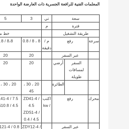
المعلمات الفنية للرافعة الجسرية ذات العارضة الواحدة
سعة
تي
3
5
فترة
م
طريقة التشغيل
خط مع
سرعة
رفع
م /
8 ، 8 / 0.8
8،8 / 0.8
دقيقة
عبر السفر
20
20
السفر
أرضي
20
20
لمسافات
طويلة
الطائرة
20 ، 30 ،
20 ، 30 ، 40
45
محرك
رفع
اكتب
ZD41-4 /
41-4 / 7.5
10.8 / 4.5
4.5
/ kw
ZDS1-4 /
0.4 / 4.5
عبر السفر
ZDY12-4 /
21-4 / 0.8