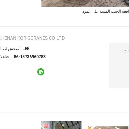
فعة الجيب المثبتة على عمود
HENAN KORIGCRANES CO.,LTD.
LEE
اتصل شخص:
86-15736960788
الهاتف ::