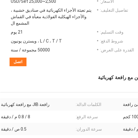
الأسعار:
2,500~25,000 USD/Set
تفاصيل التغليف:
يتم تعبئة الأجزاء الكهربائية في صناديق خشبية ،
والأجزاء الهيكلية الفولاذية معبأة في القماش
المشمع ال
وقت التسليم:
21 يوم
شروط الدفع:
L / C ، T / T ، ويسترن يونيون
القدرة على العرض:
50000 مجموعة / سنة
اتصل
الكلمات الدالة:
رافعة JIB مع رافعة كهربائية
1 كجم
سرعة الرفع:
8 / 0.8 م / دقيقة
سرعة الدوران:
0.5 ص / دقيقة