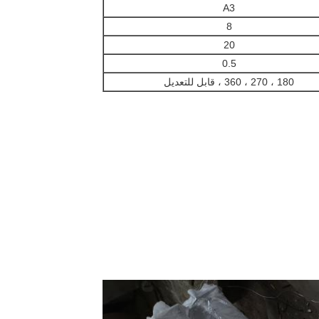
A3
8
20
0.5
180 ، 270 ، 360 ، قابل للتعديل