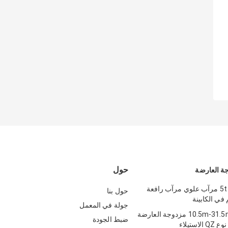
حول
ة العارضة
شعاع مزدوج 5t مرآب علوي مرآب رافعة
حول بنا
في الكابينة
جولة في المعمل
الثقيلة تمتد 10.5m-31.5m مزدوجة العارضة
ضبط الجودة