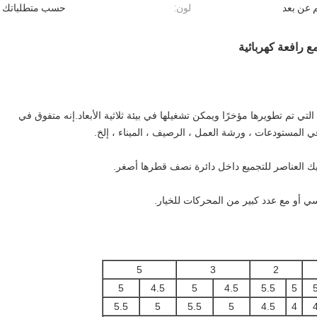
م عن بعد
لون:
حسب متطلباتك
ي تم تطويرها مؤخرًا ويمكن تشغيلها في بيئة ثلاثية الأبعاد.إنه متفوق في
 المستودعات ، ورشة العمل ، الرصيف ، الميناء ، إلخ.
تحريك العناصر للتجميع داخل دائرة نصف قطرها أصغر.
سي أو مع عدد كبير من المحركات للخيار.
5
3
2
5
4.5
5
4.5
5.5
5
5.5
5
5.5
5
4.5
4