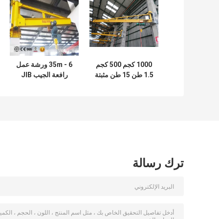
1000 كجم 500 كجم
6 - 35m ورشة عمل
1.5 طن 15 طن مثبتة
رافعة الجيب JIB
على الأرض رافعة
Crane اللاسلكية عن
الجيب قائمة بذاتها
بعد المحرك
ترك رسالة