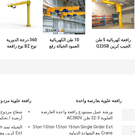
رافعة كهربائية 5 طن
10 طن الكهربائية
360 درجة الدورية
الجيب كرين Q235B
العمود الخيالة رفع
نوع BZ نوع رافعة
، واجب خفيف JIB
الجيب كرين لورشة
الجيب المثبتة على
كرين التحكم عن بعد
AC220V - 415V
الأرض لمحطة العمل
رافعة علوية بعارضة واحدة
رافعة علوية مزدوج
ورشة عمل مستودع رافعة واحدة العارضة
العلوية 3-32 طن AC380V
أرضية / تحكم 
5ton 10ton 15ton 16ton Single Girder Eot
Crane مع الشهادة الدولية
Eot كرين مع نوع QZ الاستيلاء