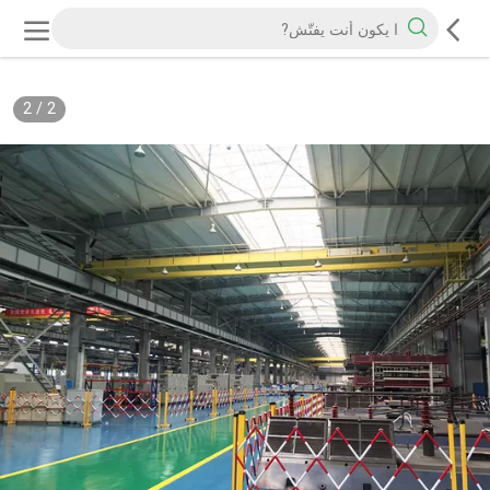
2
/
2