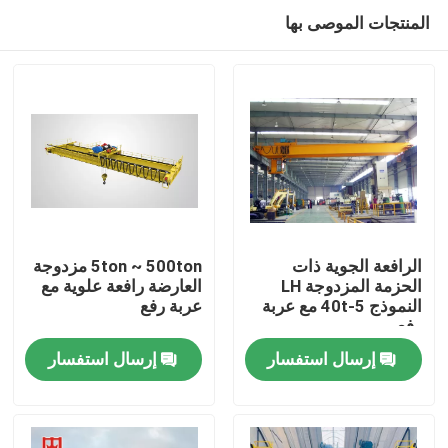
المنتجات الموصى بها
الرافعة الجوية ذات
5ton ~ 500ton مزدوجة
الحزمة المزدوجة LH
العارضة رافعة علوية مع
النموذج 5-40t مع عربة
عربة رفع
منزل
رفع
إرسال استفسار
إرسال استفسار
المنتجات
حول بنا