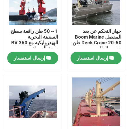
جولة في المعمل
جهاز التحكم عن بعد
1 ~ 50 طن رافعة سطح
ضبط الجودة
المفصل Boom Marine
السفينة البحرية
Deck Crane 20-50 طن
الهيدروليكية مع BV 360
حسب الطلب
درجة الدوران
اتصل بنا
إرسال استفسار
إرسال استفسار
رافعة متحركة علوية
رافعة علوية مزدوجة العارضة
رافعة علوية بعارضة واحدة
رافعة قنطرية متحركة بعارضة مزدوجة