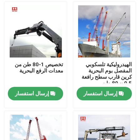
الهيدروليكية تلسكوبي
تخصيص 1-80 طن من
المفصل بوم البحرية
معدات الرفع البحرية
كرين قارب سطح رافعة
0.5 ~ 80 طن
إرسال استفسار
إرسال استفسار
منزل
المنتجات
حول بنا