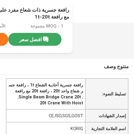
رافعة جسرية ذات شعاع مفرد على 
مع رافعة 1t-20t
MOQ：1 مجموعة
الأسعار：
افضل سعر
منتوج وصف
رافعة جسرية أحادية الشعاع 1t ، رافعة جس
ر شعاع واحد 20t ، رافعة 20t مع رافعة
تسليط الضوء:
,
Single Beam Bridge Crane 20t
,
20t Crane With Hoist
إصدار الشهادات
CE,ISO,SGS,GOST
اسم العلامة التجارية
KORIG