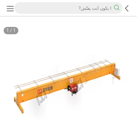
1
/
1