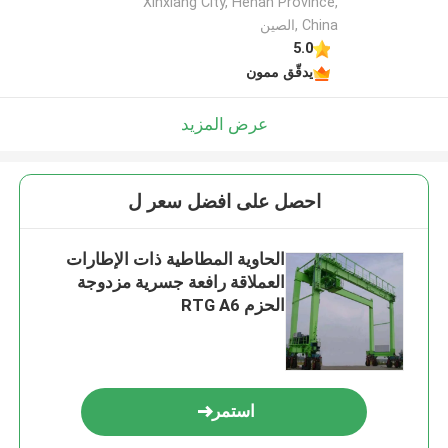
Xinxiang City, Henan Province,
China ,الصين
5.0
يدقّق ممون
عرض المزيد
احصل على افضل سعر ل
الحاوية المطاطية ذات الإطارات
العملاقة رافعة جسرية مزدوجة
الحزم RTG A6
استمر