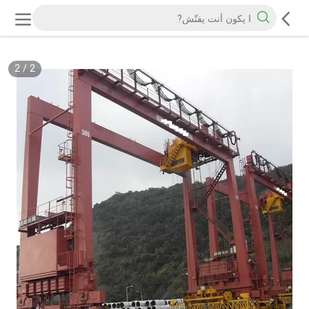
2
/
2