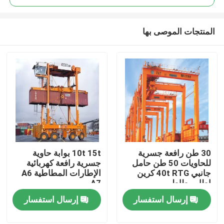
المنتجات الموصى بها
30 طن رافعة جسرية
10t 15t بوابة حاوية
منزل
للحاويات 50 طن حامل
جسرية رافعة كهربائية
جانبي 40t RTG كرين
الإطارات المطاطية A6
إطار مطاطي
A7
المنتجات
إرسال استفسار
إرسال استفسار
حول بنا