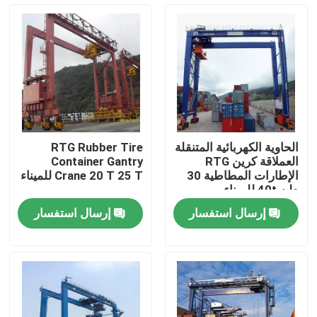
جولة في المعمل
ضبط الجودة
اتصل بنا
الحاوية الكهربائية المتنقلة
RTG Rubber Tire
العملاقة كرين RTG
Container Gantry
رافعة متحركة علوية
الإطارات المطاطية 30
Crane 20 T 25 T للميناء
طن 40t للميناء
إرسال استفسار
إرسال استفسار
رافعة علوية مزدوجة العارضة
رافعة علوية بعارضة واحدة
رافعة قنطرية متحركة بعارضة مزدوجة