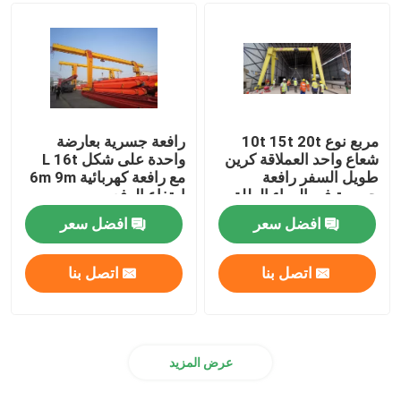
شعاع كرين قاذفة
شنت الجيب كرين
مربع نوع 10t 15t 20t
رافعة جسرية بعارضة
رافعة حبل الأسلاك الكهربائية
شعاع واحد العملاقة كرين
واحدة على شكل L 16t
طويل السفر رافعة
مع رافعة كهربائية 6m 9m
جسرية في الهواء الطلق
ارتفاع الرفع
رافعة سطل
افضل سعر
افضل سعر
رافع كهرومغناطيسي
اتصل بنا
اتصل بنا
رافعة نصف جسرية
عرض المزيد
رافعة النمط الصيني الجديد