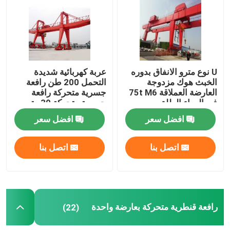
رافعة قنطرية متحركة بعارضة واحدة
رافعة جسرية للحاوية
U نوع مترو الانفاق بدوره
عربة كهربائية شديدة
الخبث هوك مزدوجة
التحمل 200 طن رافعة
هاربور بورتال كرين
العارضة العملاقة 75t M6
جسرية متحركة رافعة
في الهواء الطلق
جسرية متحركة 30 متر
رفع
افضل سعر
افضل سعر
رافعة جسرية الإطارات المطاطية
اتصل بنا
اتصل بنا
رافعة مصنع الصلب
رافعة سطح السفينة البحرية
رافعة قنطرية متحركة بعارضة واحدة
(22)
رافعة قطبية نووية