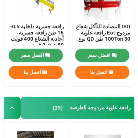
ISO المضادة للتآكل شعاع
رافعة جسرية داخلية 0.5-
مزدوج Eot رافعة علوية
15 طن رافعة جسرية
100Ton 30 طن QD نوع
أحادية الشعاع 400 فولت
50 هرتز 3 فريز
افضل سعر
افضل سعر
اتصل بنا
اتصل بنا
رافعة علوية مزدوجة العارضة
(39)